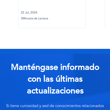
micromult
22 Jul, 2024
28 Mayo, 20
3Minutos de Lectura
3Minutos de
Manténgase informado
con las últimas
actualizaciones
Si tiene curiosidad y sed de conocimientos relacionados