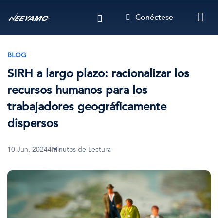
Pasar
Conéctese
al
contenido
principal
BLOG
SIRH a largo plazo: racionalizar los
recursos humanos para los
trabajadores geográficamente
dispersos
10 Jun, 2024
4Minutos de Lectura
Imagen