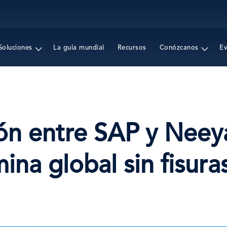
Pasar
al
contenido
principal
Soluciones
La guía mundial
Recursos
Conózcanos
E
ón entre SAP y Neey
na global sin fisura