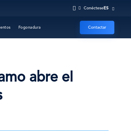
ES
Conéctese
Contactar
ventos
Fogonadura
amo abre el
s