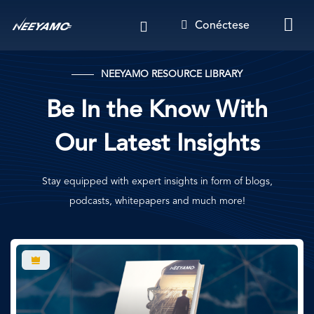
Pasar
Conéctese
al
contenido
principal
NEEYAMO RESOURCE LIBRARY
Be In the Know With
Our Latest Insights
Stay equipped with expert insights in form of blogs,
podcasts, whitepapers and much more!
Imagen