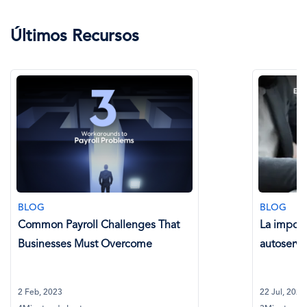
Últimos Recursos
BLOG
yroll Challenges That
La importancia de las o
s Must Overcome
autoservicio en la nómin
22 Jul, 2024