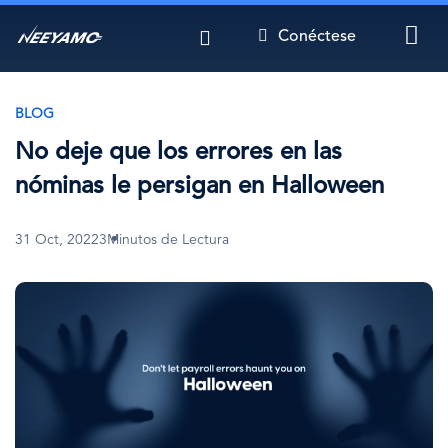
Pasar
Conéctese
al
contenido
principal
BLOG
No deje que los errores en las
nóminas le persigan en Halloween
31 Oct, 2022
3Minutos de Lectura
Imagen