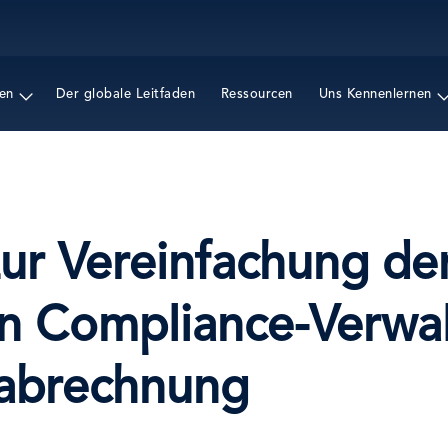
Direkt
zum
Inhalt
en
Der globale Leitfaden
Ressourcen
Uns Kennenlernen
zur Vereinfachung de
en Compliance-Verwal
sabrechnung