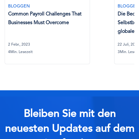
BLOGGEN
BLOGGE
Common Payroll Challenges That
Die Bede
Businesses Must Overcome
Selbstbe
globalen
2 Febr., 2023
22 Juli, 202
4Min. Lesezeit
3Min. Leseze
Bleiben Sie mit den
neuesten Updates auf dem