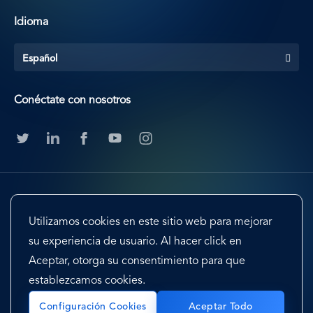
Idioma
Español
Conéctate con nosotros
Utilizamos cookies en este sitio web para mejorar
su experiencia de usuario. Al hacer click en
Aceptar, otorga su consentimiento para que
Footer
Terms & Conditions
Cookie Preferences
establezcamos cookies.
Privacy Policy & Notice
EU-US Privacy Shield
Sitemap
Configuración Cookies
Aceptar Todo