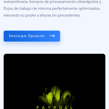
extraordinaria, tiempos de procesamiento ultrarrápidos y
flujos de trabajo de nómina perfectamente optimizados,
elevando su poder a alturas sin precedentes.
Descargar Opuscolo
Imagen