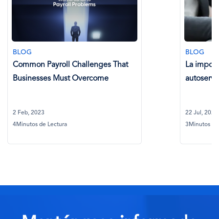
BLOG
BLOG
Common Payroll Challenges That
La import
Businesses Must Overcome
autoservi
2 Feb, 2023
22 Jul, 2024
4Minutos de Lectura
3Minutos de