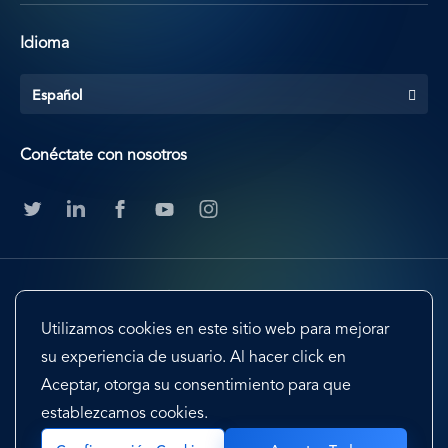
Idioma
Español
Conéctate con nosotros
Utilizamos cookies en este sitio web para mejorar
su experiencia de usuario. Al hacer click en
Aceptar, otorga su consentimiento para que
Footer
Terms & Conditions
Cookie Preferences
establezcamos cookies.
Privacy Policy & Notice
EU-US Privacy Shield
Sitemap