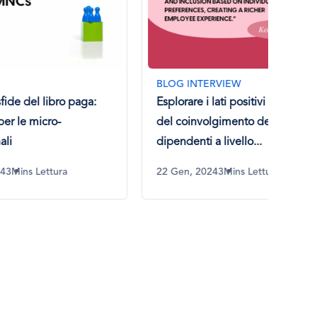
BLOG INTERVIEW
BLO
aga:
Esplorare i lati positivi e negativi
Attra
del coinvolgimento dei
ostac
dipendenti a livello...
22 Gen, 2024
3Mins Lettura
12 Lu