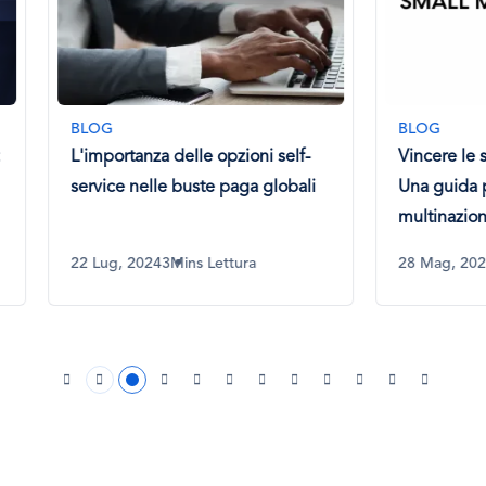
BLOG
rtanza delle opzioni self-
Vincere le sfide del libro p
e nelle buste paga globali
Una guida per le micro-
multinazionali
, 2024
3Mins Lettura
28 Mag, 2024
3Mins Lettura