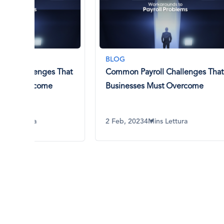
BLOG
BLOG
 That
Common Payroll Challenges That
L'impo
Businesses Must Overcome
servic
2 Feb, 2023
4Mins Lettura
22 Lug