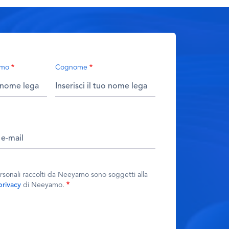
imo
Cognome
personali raccolti da Neeyamo sono soggetti alla
 privacy
di Neeyamo.