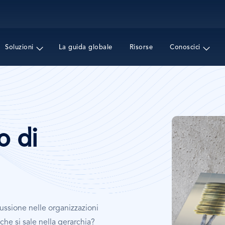
Salta
al
contenuto
principale
Soluzioni
La guida globale
Risorse
Conoscici
Immagine
o di
cussione nelle organizzazioni
e si sale nella gerarchia?