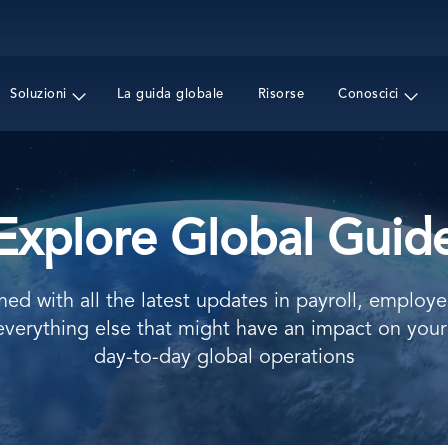
Salta
al
contenuto
principale
Soluzioni
La guida globale
Risorse
Conoscici
Explore Global Guid
med with all the latest updates in payroll, employe
 everything else that might have an impact on you
day-to-day global operations