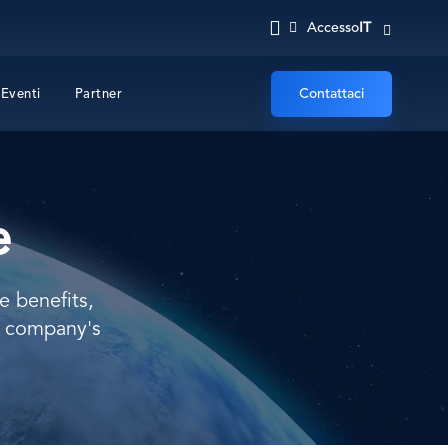
IT
Accesso
Contattaci
Eventi
Partner
e
e benefits,
r company's