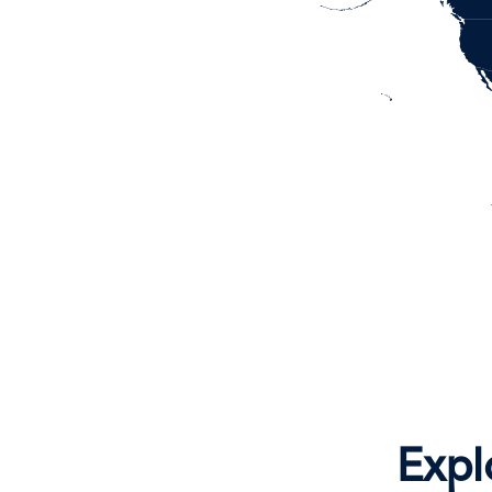
Afghanistan
Capital:
Kabul
Currency:
Afghani
Expl
Afghan
(AFN)