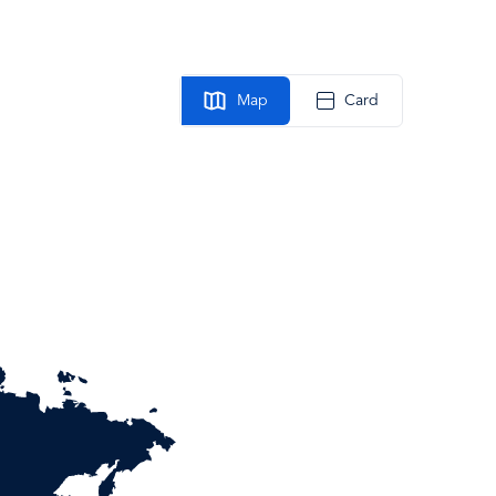
Map
Card