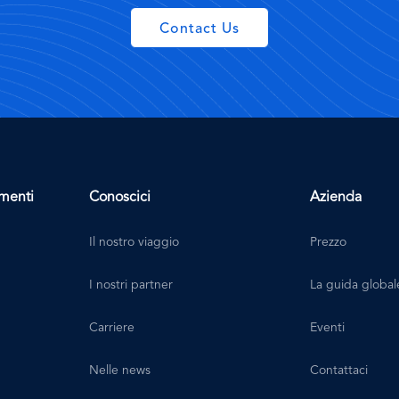
Contact Us
imenti
Conoscici
Azienda
Il nostro viaggio
Prezzo
I nostri partner
La guida global
Carriere
Eventi
Nelle news
Contattaci