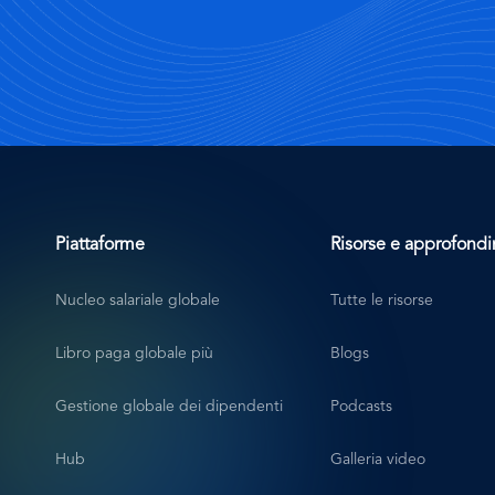
Algeria
Capital:
Algiers
Currency:
Algerian
Piattaforme
Risorse e approfond
Dinar
(DZD)
Nucleo salariale globale
Tutte le risorse
Country
Calling
Libro paga globale più
Blogs
Code:
+213
Gestione globale dei dipendenti
Podcasts
Official
Hub
Galleria video
Language: