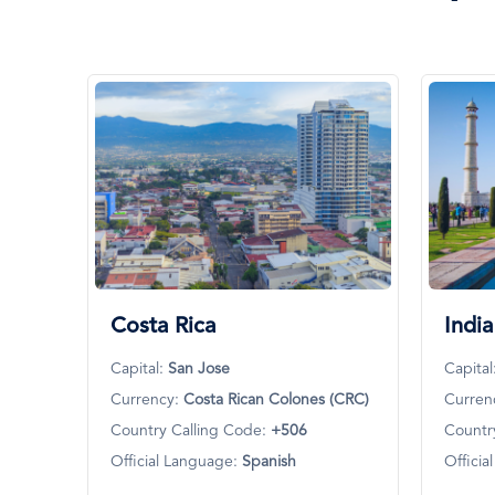
Country
Calling
Code:
+93
Official
Language:
Dari
and
Pashto
Esplorare
Risorse
Costa Rica
India
Capital:
San Jose
Capital
Currency:
Costa Rican Colones (CRC)
Curren
Country Calling Code:
+506
Countr
Official Language:
Spanish
Offici
Algeria