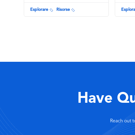
Capital:
Esplorare
Risorse
Esplor
Algiers
Currency:
Algerian
Dinar
(DZD)
Country
Calling
Code:
+213
Official
Have Qu
Language:
Arabic
Esplorare
Risorse
Reach out t