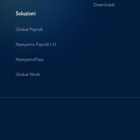
Arabic
Downloads
Esplorare
Risorse
Soluzioni
Global Payroll
Neeyamo Payroll I.O
Andorra
NeeyamoPays
Capital:
Global Work
Andorra
la
Vella
Currency:
Euro
Country
Calling
Code: