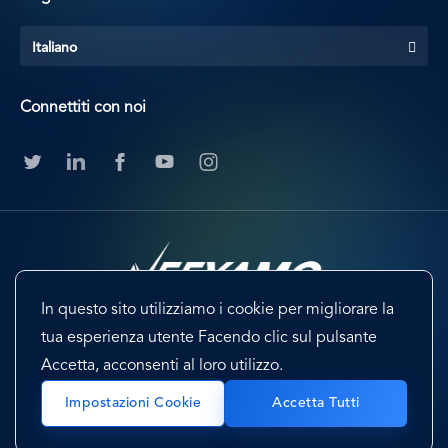
Italiano
Connettiti con noi
In questo sito utilizziamo i cookie per migliorare la
tua esperienza utente Facendo clic sul pulsante
Footer
Terms & Conditions
Cookie Preferences
Accetta, acconsenti al loro utilizzo.
Privacy Policy & Notice
EU-US Privacy Shield
Sitemap
Impostazioni Cookie
Accetta Tutti
Copyright@2024 Neeyamo. All Rights Reserved.