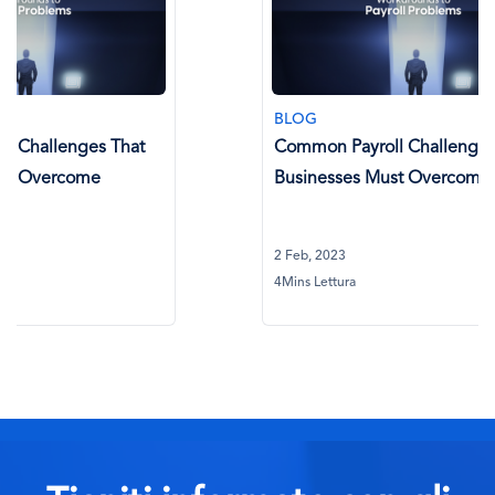
BLOG
BLOG
Common Payroll Challenges That
L'importa
Businesses Must Overcome
service n
2 Feb, 2023
22 Lug, 202
4Mins Lettura
3Mins Lettur