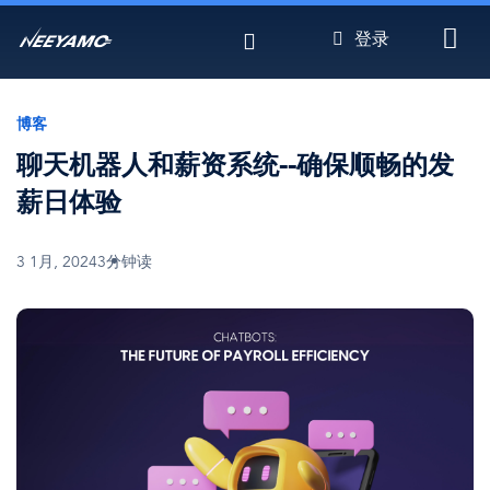
跳
登录
转
到
主
要
博客
内
聊天机器人和薪资系统--确保顺畅的发
容
薪日体验
3 1月, 2024
3分钟读
图
像