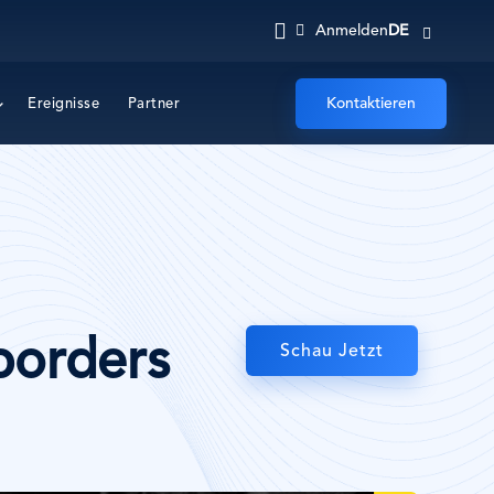
DE
Anmelden
Kontaktieren
Ereignisse
Partner
borders
Schau Jetzt