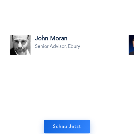
Bild
John Moran
Bi
Senior Advisor, Ebury
Schau Jetzt