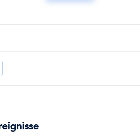
l
eignisse