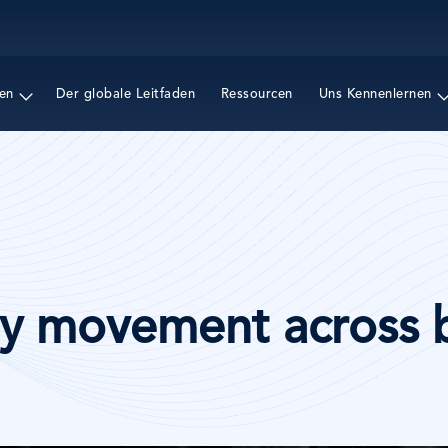
Direkt
zum
Inhalt
en
Der globale Leitfaden
Ressourcen
Uns Kennenlernen
ey movement across 