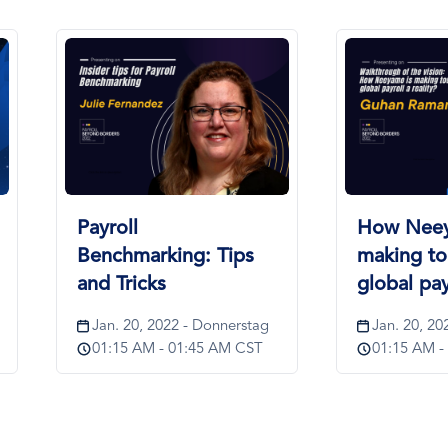
Bild
Bild
How Neeyamo is
Beyond C
making touchless
Time Trac
global payroll a…
in…
Jan. 20, 2022 - Donnerstag
März 6, 20
01:15 AM - 01:45 AM CST
04:00 AM -