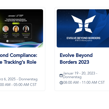
Bild
lve Beyond
Payroll
ders 2023
Benchmarking: Tips
and Tricks
uar 19 - 20, 2023 -
nnerstag
Jan. 20, 2022 - Donnerstag
:00 AM - 11:00 AM CST
01:15 AM - 01:45 AM CST