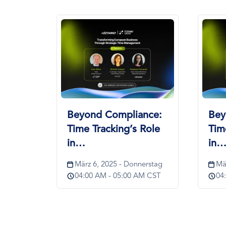
Bild
Bild
nce:
Beyond Compliance:
Evo
 Role
Time Tracking’s Role
Bor
in…
Jan
Do
nerstag
März 6, 2025 - Donnerstag
08
AM CST
04:00 AM - 05:00 AM CST