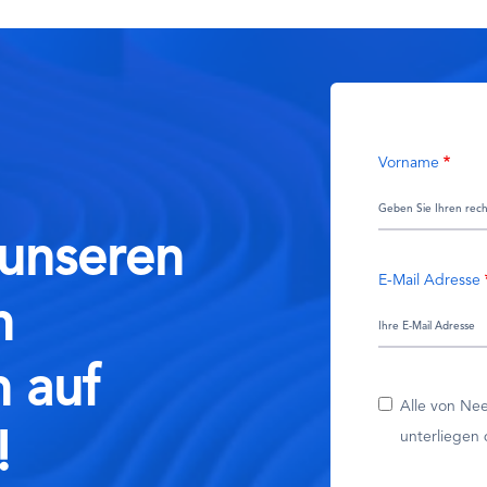
Vorname
 unseren
E-Mail Adresse
n
n auf
Alle von Ne
unterliegen
!