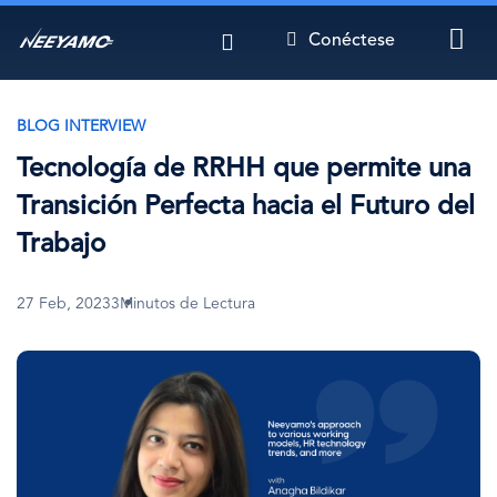
Pasar
Conéctese
al
contenido
principal
BLOG INTERVIEW
Tecnología de RRHH que permite una
Transición Perfecta hacia el Futuro del
Trabajo
27 Feb, 2023
3Minutos de Lectura
Imagen