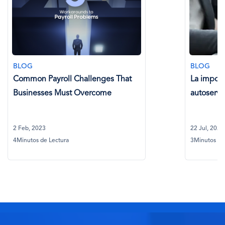
BLOG
l Challenges That
La importancia de las opcio
ust Overcome
autoservicio en la nómina g
22 Jul, 2024
ra
3Minutos de Lectura