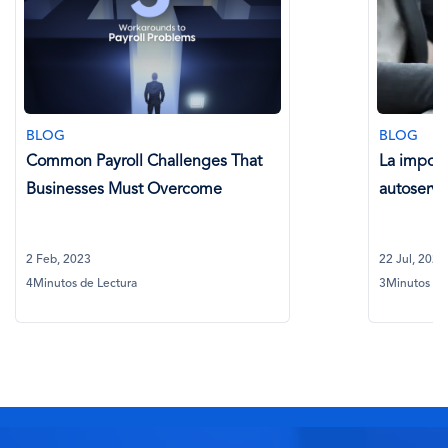
BLOG
BLOG
Common Payroll Challenges That
La import
Businesses Must Overcome
autoservi
2 Feb, 2023
22 Jul, 2024
4Minutos de Lectura
3Minutos de