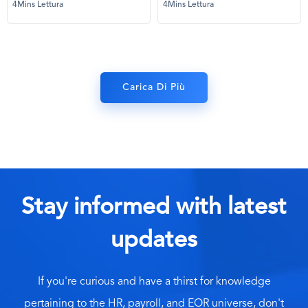
4Mins Lettura
4Mins Lettura
Carica Di Più
Stay informed with latest
updates
If you're curious and have a thirst for knowledge
pertaining to the HR, payroll, and EOR universe, don't