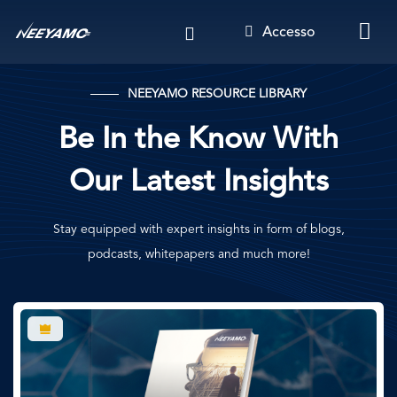
Salta
Accesso
al
contenuto
principale
NEEYAMO RESOURCE LIBRARY
Be In the Know With
Our Latest Insights
Stay equipped with expert insights in form of blogs,
podcasts, whitepapers and much more!
Immagine