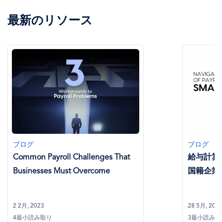
最新のリソース
ブログ
ブログ
給与計算の課題を克服する 零細多
グロー
国籍企業向けガイド
コンプ
28 5月, 2024
15 2月, 2
3最小読み取り