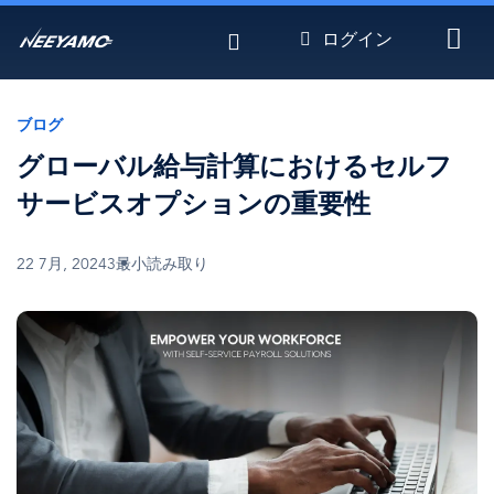
メ
ログイン
イ
ン
コ
ン
ブログ
テ
グローバル給与計算におけるセルフ
ン
ツ
サービスオプションの重要性
に
移
22 7月, 2024
3最小読み取り
動
画
像