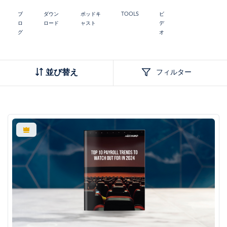
ブ
ダウン
ポッドキ
TOOLS
ビ
ロ
ロード
ャスト
デ
グ
オ
並び替え
フィルター
画
像