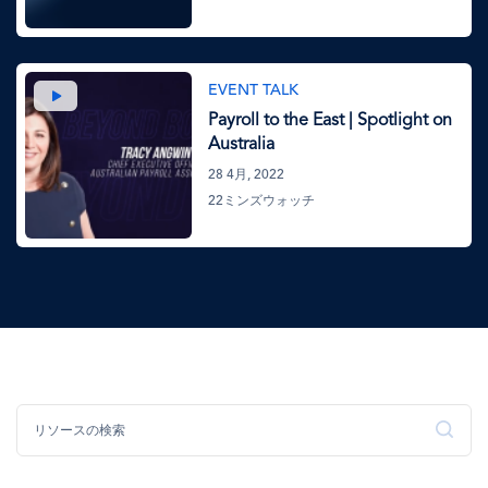
画
EVENT TALK
像
Payroll to the East | Spotlight on
Australia
28 4月, 2022
22ミンズウォッチ