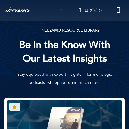
メ
ログイン
イ
ン
コ
NEEYAMO RESOURCE LIBRARY
ン
テ
Be In the Know With
ン
ツ
Our Latest Insights
に
移
動
Stay equipped with expert insights in form of blogs,
podcasts, whitepapers and much more!
画
像