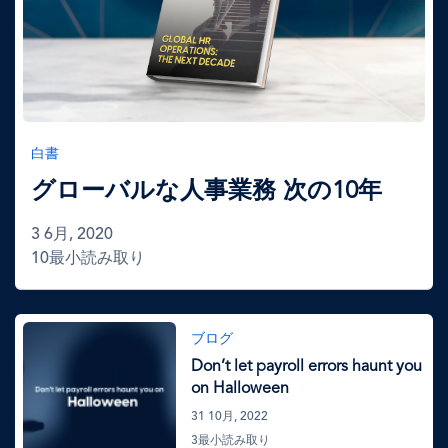
白書
グローバルな人事業務 次の10年
3 6月, 2020
10最小読み取り
画
ブログ
像
Don’t let payroll errors haunt you
on Halloween
31 10月, 2022
3最小読み取り