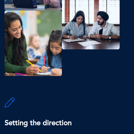
지
이
미
지
SVG
Icon
Setting the direction