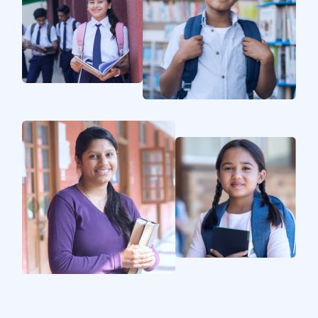
지
이
이
미
미
지
지