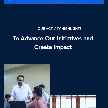
OUR ACTIVITY HIGHLIGHTS
To Advance Our Initiatives and
Create Impact
이
미
지
이
미