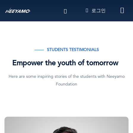
주
로그인
요
콘
텐
츠
로
건
STUDENTS TESTIMONIALS
너
뛰
Empower the youth of tomorrow
기
Here are some inspiring stories of the students with Neeyamo
Foundation
이
미