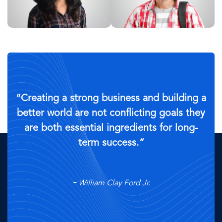
“Creating a strong business and building a
better world are not conflicting goals they
are both essential ingredients for long-
term success.”
William Clay Ford Jr.