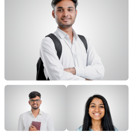
지
이
이
미
미
지
지