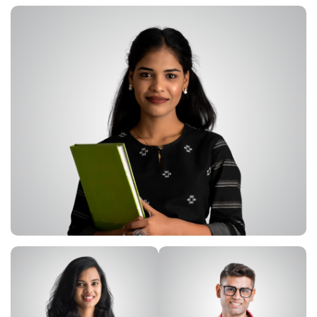
이
미
지
이
이
미
미
지
지