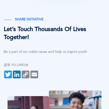
SHARE INITIATIVE
Let’s Touch Thousands Of Lives
Together!
Be a part of our noble cause and help us inspire youth
공유 이니셔티브
Twitter
LinkedIn
Copy
Email
Link
이
이
미
미
지