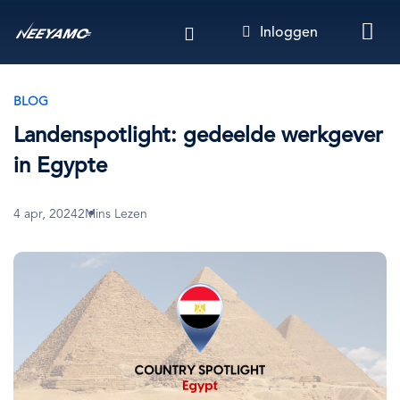
Overslaan
Inloggen
en
naar
de
inhoud
BLOG
gaan
Landenspotlight: gedeelde werkgever
in Egypte
4 apr, 2024
2Mins Lezen
Afbeelding