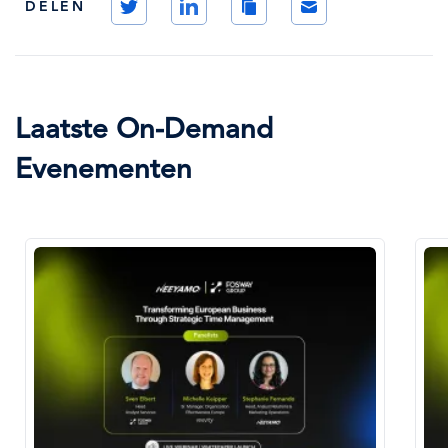
DELEN
Link
Laatste On-Demand
Evenementen
Afbeelding
Af