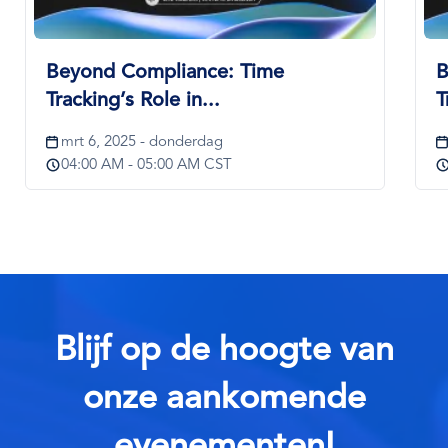
Beyond Compliance: Time
B
Tracking’s Role in...
T
mrt 6, 2025 - donderdag
04:00 AM - 05:00 AM CST
Blijf op de hoogte van
onze aankomende
evenementen!