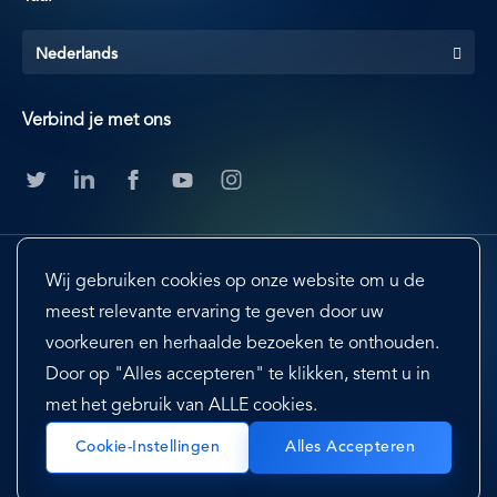
Nederlands
Verbind je met ons
Wij gebruiken cookies op onze website om u de
meest relevante ervaring te geven door uw
voorkeuren en herhaalde bezoeken te onthouden.
Door op "Alles accepteren" te klikken, stemt u in
Footer
Terms & Conditions
Cookie Preferences
met het gebruik van ALLE cookies.
Privacy Policy & Notice
EU-US Privacy Shield
Sitemap
Cookie-Instellingen
Alles Accepteren
Copyright@2024 Neeyamo. All Rights Reserved.