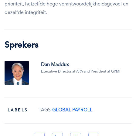
prioriteit, hetzelfde hoge verantwoordelijkheidsgevoel en
dezelfde integriteit.
Sprekers
Afbeelding
Dan Maddux
Executive Director at APA and President at GPMI
TAGS
GLOBAL PAYROLL
LABELS
Twitter
LinkedIn
Copy
Email