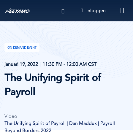
Overslaan
Inloggen
en
naar
de
inhoud
gaan
ON-DEMAND EVENT
januari 19, 2022
11:30 PM - 12:00 AM CST
The Unifying Spirit of
Payroll
Video
The Unifying Spirit of Payroll | Dan Maddux | Payroll
Beyond Borders 2022