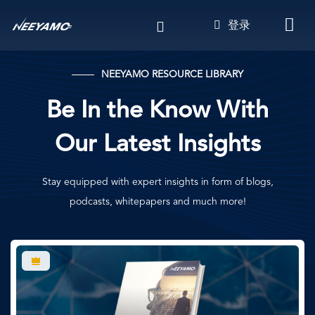
跳
登录
转
到
主
NEEYAMO RESOURCE LIBRARY
要
内
Be In the Know With
容
Our Latest Insights
Stay equipped with expert insights in form of blogs,
podcasts, whitepapers and much more!
图
像