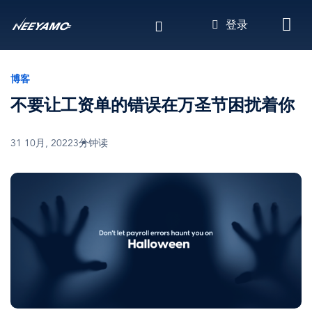
跳
登录
转
到
主
要
博客
内
不要让工资单的错误在万圣节困扰着你
容
31 10月, 2022
3分钟读
图
像