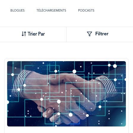
BLOGUES
TÉLÉCHARGEMENTS
PODCASTS
TOOLS
VI
Filtrer
Trier Par
Image