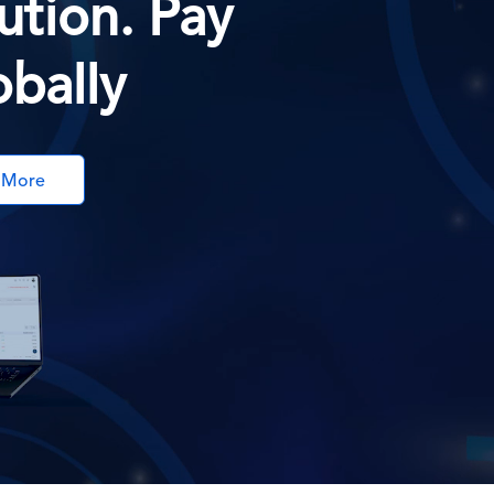
ution. Pay
obally
 More