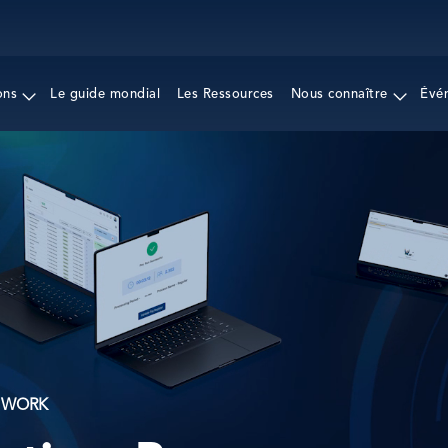
Aller
au
contenu
principal
ons
Le guide mondial
Les Ressources
Nous connaître
Évé
L WORK