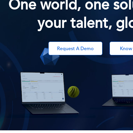
One world, one sol
your talent, gl
Request A Demo
Know