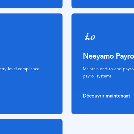
SVG
Icon
Neeyamo Payrol
ntry-level compliance
Maintain end-to-end payrol
payroll systems
Découvrir maintenant