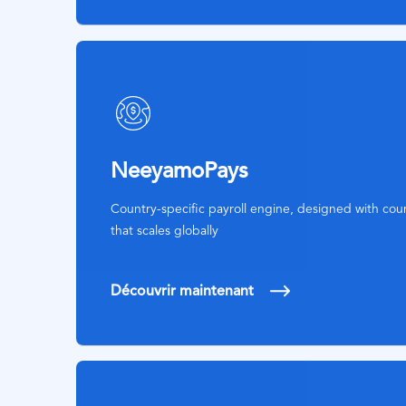
SVG
Icon
NeeyamoPays
Country-specific payroll engine, designed with cou
that scales globally
Découvrir maintenant