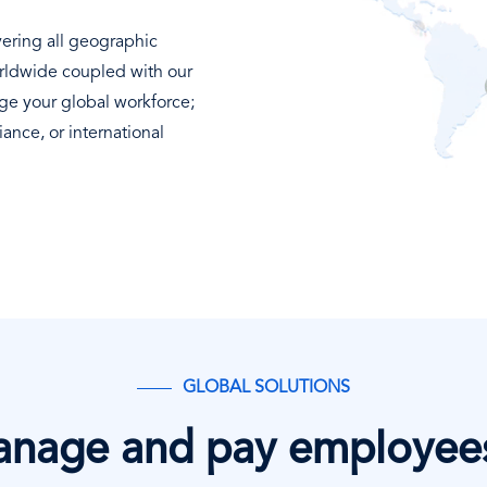
vering all geographic
rldwide coupled with our
age your global workforce;
iance, or international
GLOBAL SOLUTIONS
anage and pay employees