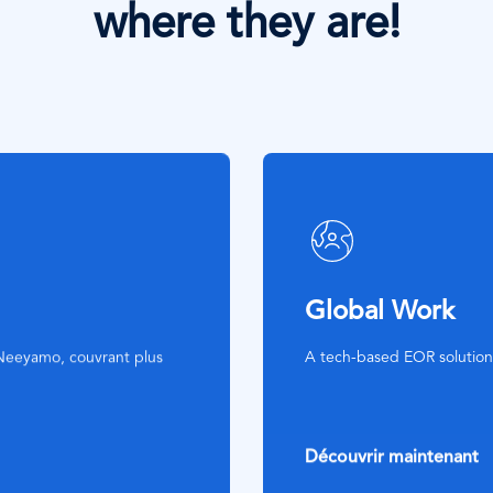
where they are!
SVG
Icon
Global Work
e Neeyamo, couvrant plus
A tech-based EOR solutio
Découvrir maintenant