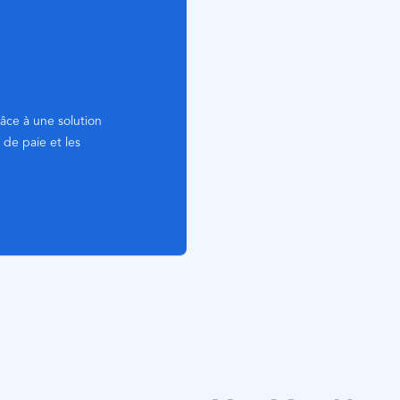
râce à une solution
 de paie et les