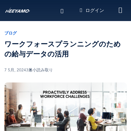
メ
ログイン
イ
ン
コ
ン
ブログ
テ
ワークフォースプランニングのため
ン
ツ
の給与データの活用
に
移
7 5月, 2024
3最小読み取り
動
画
像