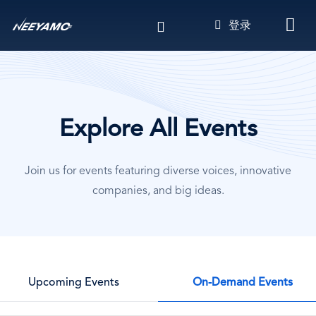
跳
登录
转
到
主
要
内
容
Explore All Events
Join us for events featuring diverse voices, innovative
companies, and big ideas.
On-Demand Events
Upcoming Events