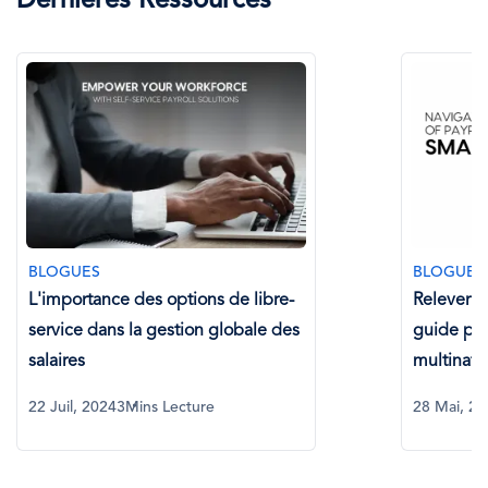
Dernières Ressources
BLOGUES
BLOGUES
L'importance des options de libre-
Relever le
service dans la gestion globale des
guide pou
salaires
multinati
22 Juil, 2024
3Mins Lecture
28 Mai, 2