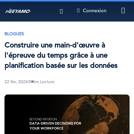
Aller
Connexion
au
contenu
principal
BLOGUES
Construire une main-d'œuvre à
l'épreuve du temps grâce à une
planification basée sur les données
22 fév, 2024
3Mins Lecture
Image