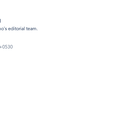
M
's editorial team.
 +0530