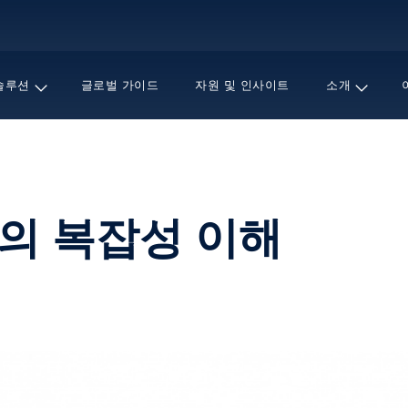
주
요
콘
텐
솔루션
글로벌 가이드
자원 및 인사이트
소개
츠
로
건
너
뛰
기
리의 복잡성 이해