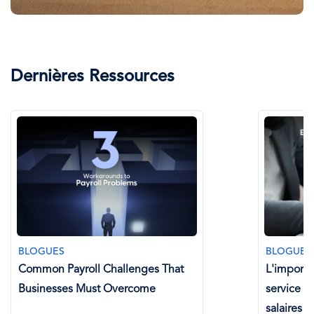
Dernières Ressources
BLOGUES
BLOGUES
Common Payroll Challenges That
L'importa
Businesses Must Overcome
service d
salaires