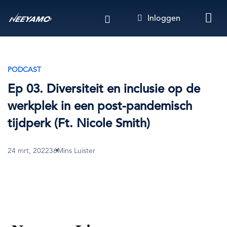
Overslaan
Inloggen
en
naar
de
inhoud
gaan
PODCAST
Ep 03. Diversiteit en inclusie op de
werkplek in een post-pandemisch
tijdperk (Ft. Nicole Smith)
24 mrt, 2022
36Mins Luister