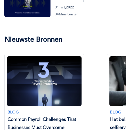
31 mrt,2022
34Mins Luister
Nieuwste Bronnen
BLOG
BLOG
Common Payroll Challenges That
Het bela
Businesses Must Overcome
selfservi