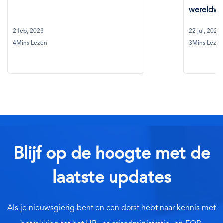
wereldwij
2 feb, 2023
22 jul, 2024
4Mins Lezen
3Mins Lezen
Blijf op de hoogte met de
laatste updates
Als je nieuwsgierig bent en een dorst hebt naar kennis met