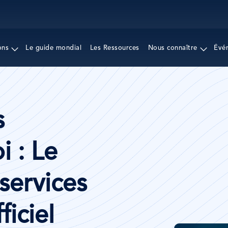
Aller
au
contenu
principal
ons
Le guide mondial
Les Ressources
Nous connaître
Évé
s
i : Le
services
ficiel