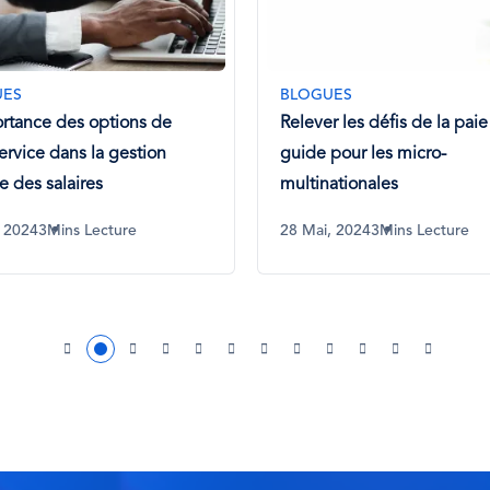
UES
BLOGUES
r les défis de la paie : Un
Franchir les frontières, fran
pour les micro-
obstacles de la conformité 
ationales
Trouver l...
, 2024
3Mins Lecture
12 Juil, 2024
3Mins Lecture