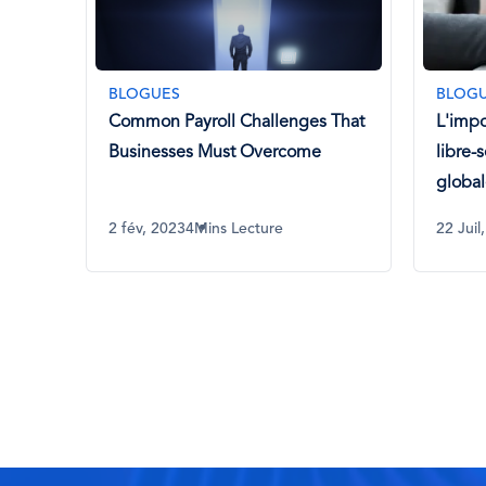
BLOGUES
BLOG
 That
L'importance des options de
Releve
libre-service dans la gestion
guide 
globale des salaires
multin
22 Juil, 2024
3Mins Lecture
28 Mai