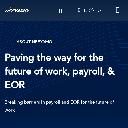
メ
ログイン
イ
ン
コ
ン
テ
ABOUT NEEYAMO
ン
ツ
Paving the way for the
に
移
future of work, payroll, &
動
EOR
Breaking barriers in payroll and EOR for the future of
work