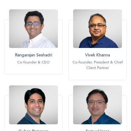
画
画
像
像
Rangarajan Seshadri
Vivek Khanna
Co-founder & CEO
Co-founder, President & Chief
Client Partner
画
画
像
像