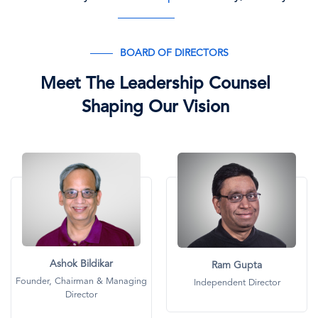
BOARD OF DIRECTORS
Meet The Leadership Counsel
Shaping Our Vision
画
画
像
像
Ashok Bildikar
Ram Gupta
Founder, Chairman & Managing
Independent Director
Director