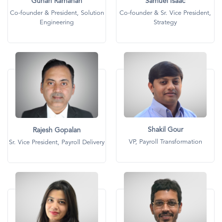
Guhan Ramanan
Samuel Isaac
Co-founder & President, Solution
Co-founder & Sr. Vice President,
Engineering
Strategy
画
画
像
像
Shakil Gour
Rajesh Gopalan
VP, Payroll Transformation
Sr. Vice President, Payroll Delivery
画
画
像
像